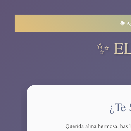
🌟 A
✨ E
¿Te 
Querida alma hermosa, has ll