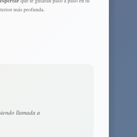
espertar
que te guiarán paso a paso en tu
terior más profunda.
 siendo llamada a