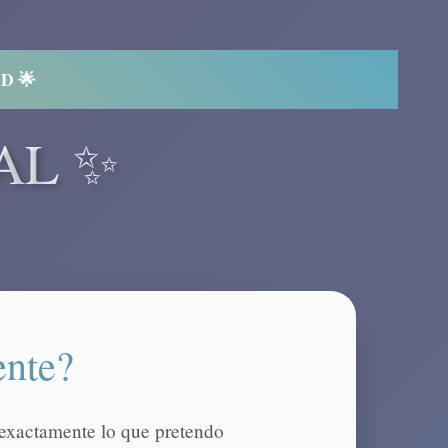
SD 🌟
AL ✨
ente?
s exactamente lo que pretendo