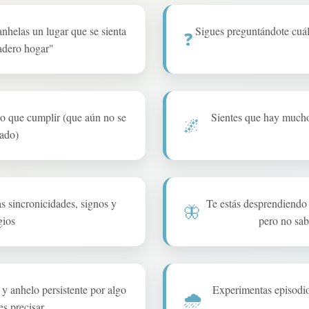
💫
anhelas un lugar que se sienta
Sigues preguntándote cuál 
❓
adero hogar"
no que cumplir (que aún no se
Sientes que hay mucho
🌌
lado)
s sincronicidades, signos y
Te estás desprendiendo 
🦋
gios
pero no sab
y anhelo persistente por algo
Experimentas episodios
🌧️
s precisar