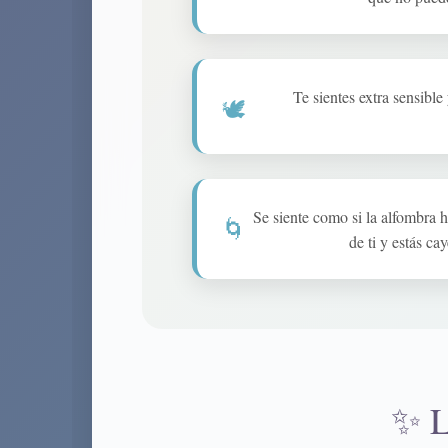
Te sientes extra sensible
🕊️
Se siente como si la alfombra 
🌀
de ti y estás ca
✨ L