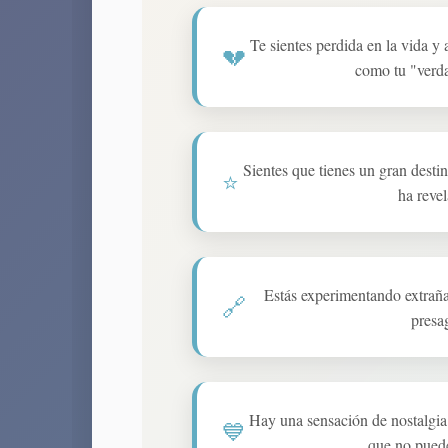
Te sientes perdida en la vida y 
💔
como tu "verd
Sientes que tienes un gran desti
⭐
ha reve
Estás experimentando extraña
🔗
presa
Hay una sensación de nostalgia 
💙
que no puede