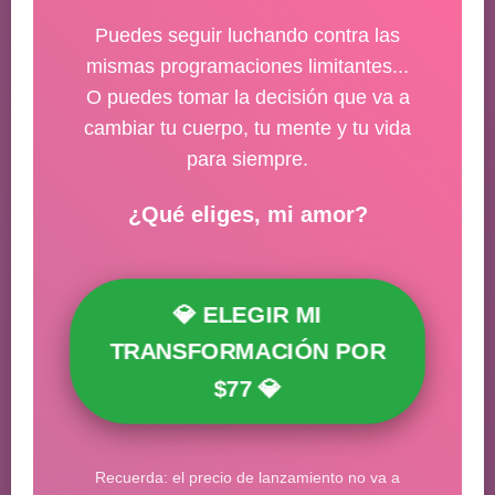
Puedes seguir luchando contra las
mismas programaciones limitantes...
O puedes tomar la decisión que va a
cambiar tu cuerpo, tu mente y tu vida
para siempre.
¿Qué eliges, mi amor?
💎 ELEGIR MI
TRANSFORMACIÓN POR
$77 💎
Recuerda: el precio de lanzamiento no va a