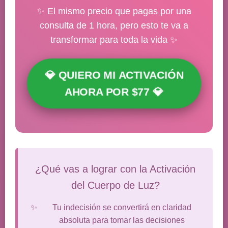
✨ El mismo precio que pagas por una
consulta de 1 hora, pero esto te va a
transformar para toda la vida ✨
💎 QUIERO MI ACTIVACIÓN
AHORA POR $77 💎
¿Qué vas a lograr con la Activación
del Cuerpo de Luz?
Tu indecisión se convertirá en claridad
absoluta para tomar las decisiones