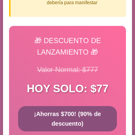
debería para manifestar
🎁 DESCUENTO DE
LANZAMIENTO 🎁
Valor Normal: $777
HOY SOLO: $77
¡Ahorras $700! (90% de
descuento)