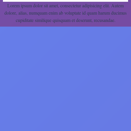
Lorem ipsum dolor sit amet, consectetur adipisicing elit. Autem
dolore, alias, numquam enim ab voluptate id quam harum ducimus
cupiditate similique quisquam et deserunt, recusandae.