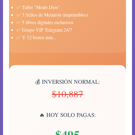
✅ Taller "Modo Dios"
✅ 3 Sellos de Metatrón (imprimibles)
✅ 5 libros digitales exclusivos
✅ Grupo VIP Telegram 24/7
✅ Y 12 bonos más...
💰 INVERSIÓN NORMAL:
$10,887
🔥 HOY SOLO PAGAS:
$495