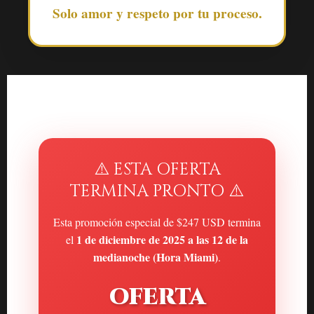
Solo amor y respeto por tu proceso.
⚠️ ESTA OFERTA
TERMINA PRONTO ⚠️
Esta promoción especial de $247 USD termina
1 de diciembre de 2025 a las 12 de la
el
medianoche (Hora Miami)
.
OFERTA