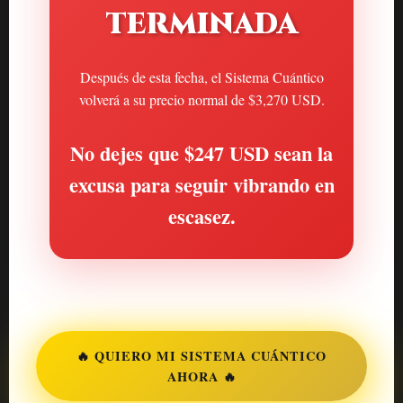
TERMINADA
Después de esta fecha, el Sistema Cuántico
volverá a su precio normal de $3,270 USD.
No dejes que $247 USD sean la
excusa para seguir vibrando en
escasez.
🔥 QUIERO MI SISTEMA CUÁNTICO
AHORA 🔥