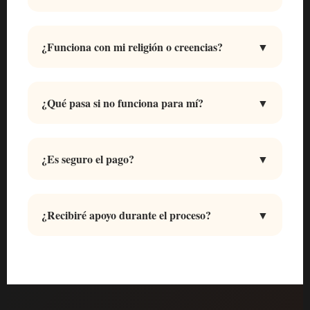
idealmente una por día durante los primeros 8 días.
Cada persona es diferente, pero muchos estudiantes
reportan cambios en su energía y primeras
¿Funciona con mi religión o creencias?
▼
manifestaciones en las primeras 2 semanas. Lo
Sí. El trabajo con ángeles es universal y compatible
importante es la constancia y la apertura.
con todas las creencias. Los ángeles no pertenecen a
¿Qué pasa si no funciona para mí?
▼
ninguna religión específica, son seres de luz que
Tienes 7 días de garantía total. Si sientes que el
asisten a todos sin distinción.
sistema no es para ti, puedes solicitar el reembolso
¿Es seguro el pago?
▼
completo sin preguntas ni complicaciones.
Totalmente seguro. Procesamos los pagos a través
de Hotmart, una de las plataformas más seguras y
¿Recibiré apoyo durante el proceso?
▼
confiables del mundo con protección bancaria
Sí, tenemos un equipo de soporte disponible por
internacional.
WhatsApp para resolver cualquier duda técnica o
sobre el contenido del sistema.