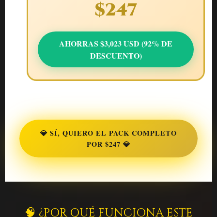
$247
AHORRAS $3,023 USD (92% DE
DESCUENTO)
💎 SÍ, QUIERO EL PACK COMPLETO
POR $247 💎
🧠 ¿POR QUÉ FUNCIONA ESTE