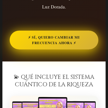
Luz Dorada.
⚡ SÍ, QUIERO CAMBIAR MI
FRECUENCIA AHORA ⚡
💫 QUÉ INCLUYE EL SISTEMA
CUÁNTICO DE LA RIQUEZA