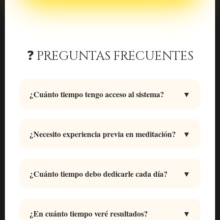
❓ PREGUNTAS FRECUENTES
¿Cuánto tiempo tengo acceso al sistema?
▼
por 365 días
Tienes acceso
a todo el contenido del
Sistema Cuántico de la Riqueza. Podrás revisar las
¿Necesito experiencia previa en meditación?
▼
meditaciones y el curso cuantas veces necesites.
No necesitas ninguna experiencia previa. Las
meditaciones están guiadas paso a paso y son
¿Cuánto tiempo debo dedicarle cada día?
▼
perfectas tanto para principiantes como para
Las meditaciones tienen una duración de entre 15 a
personas con experiencia espiritual.
30 minutos. Puedes hacerlas a tu propio ritmo,
¿En cuánto tiempo veré resultados?
▼