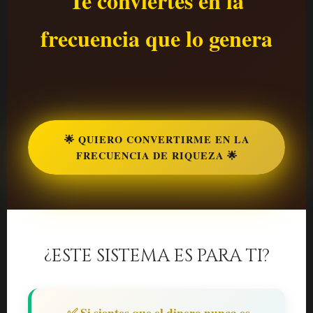
Te conviertes en la
frecuencia que lo genera
🌟 QUIERO CONVERTIRME EN LA
FRECUENCIA DE RIQUEZA 🌟
¿ESTE SISTEMA ES PARA TI?
✅ Si sientes que el dinero nunca es