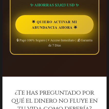
✨ AHORRAS $3,023 USD ✨
🌟 QUIERO ACTIVAR MI
ABUNDANCIA AHORA 🌟
🔒 Pago 100% Seguro | ⚡ Acceso Inmediato | 💰 Garantía
de 7 Días
¿Te has preguntado por
qué el dinero no fluye en
tu vida como debería?