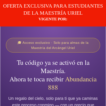
OFERTA EXCLUSIVA PARA ESTUDIANTES
DE LA MAESTRÍA URIEL
VIGENTE POR:
🎓 Acceso exclusivo · Solo para almas de la
Maestría del Arcángel Uriel
Tu código ya se activó en la
Maestría.
Ahora te toca recibir
Abundancia
888
Un regalo del cielo, solo para ti que ya caminas
este proceso conmigo — con un precio que