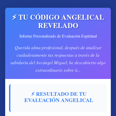
⚡ TU CÓDIGO ANGELICAL
REVELADO
Informe Personalizado de Evaluación Espiritual
Querida alma profesional
, después de analizar
cuidadosamente tus respuestas a través de la
sabiduría del Arcángel Miguel, he descubierto algo
extraordinario sobre ti...
⚡ RESULTADO DE TU
EVALUACIÓN ANGELICAL