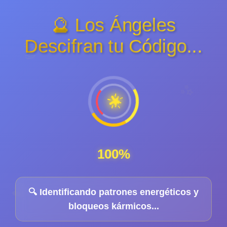
🔮 Los Ángeles
Descifran tu Código...
👼
✨
🌟
100%
🔮
🔍 Identificando patrones energéticos y
bloqueos kármicos...