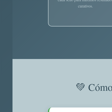
curativos.
💚 Cómo 