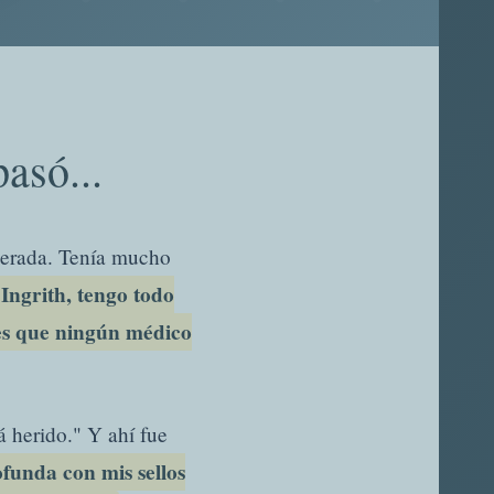
asó...
perada. Tenía mucho
Ingrith, tengo todo
res que ningún médico
á herido." Y ahí fue
funda con mis sellos