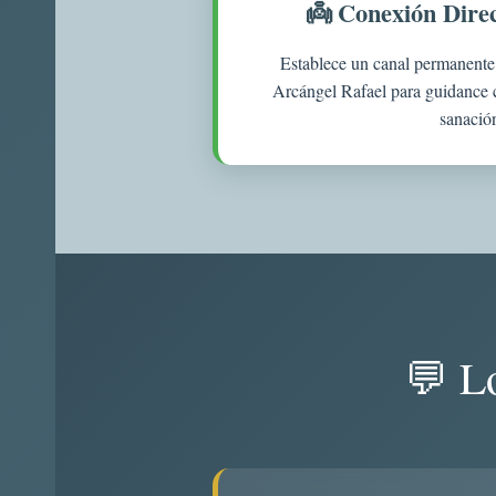
👼 Conexión Direc
Establece un canal permanente
Arcángel Rafael para guidance 
sanació
💬 L