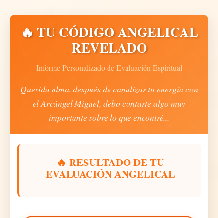
🔥 TU CÓDIGO ANGELICAL
REVELADO
Informe Personalizado de Evaluación Espiritual
Querida alma
, después de canalizar tu energía con
el Arcángel Miguel, debo contarte algo muy
importante sobre lo que encontré...
🔥 RESULTADO DE TU
EVALUACIÓN ANGELICAL