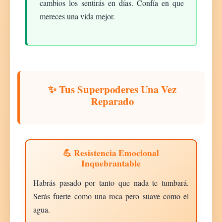
cambios los sentirás en días. Confía en que
mereces una vida mejor.
✨ Tus Superpoderes Una Vez
Reparado
💪 Resistencia Emocional
Inquebrantable
Habrás pasado por tanto que nada te tumbará.
Serás fuerte como una roca pero suave como el
agua.