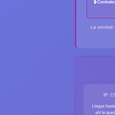
🔒 Contrato
La verdad:
💸 E
Llegas hasta
ahí te que