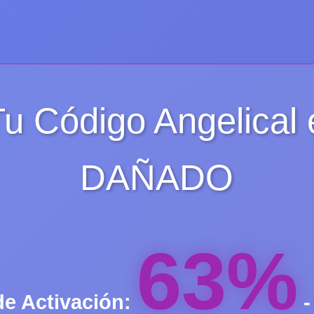
Tu Código Angelical 
DAÑADO
63%
de Activación:
-