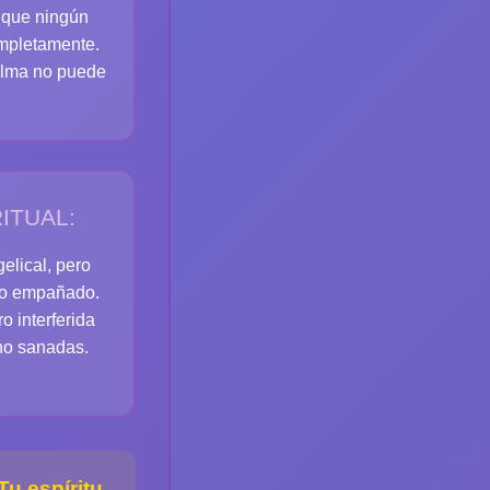
s que ningún
ompletamente.
 alma no puede
RITUAL:
elical, pero
rio empañado.
o interferida
 no sanadas.
Tu espíritu