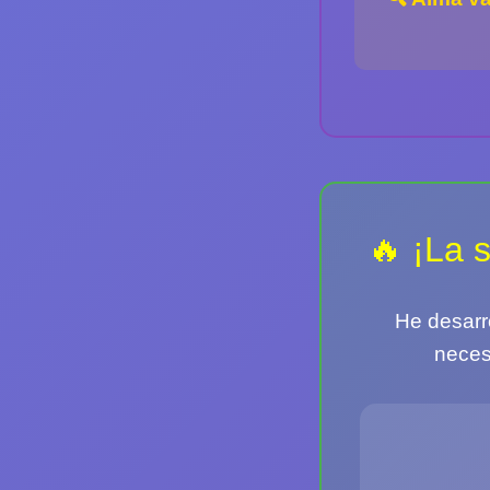
🔥 ¡La 
He desarr
neces