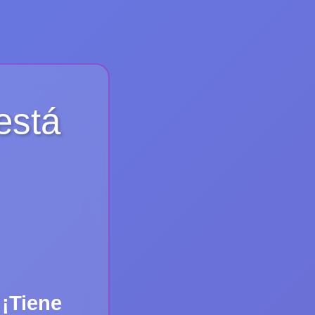
está
 ¡Tiene