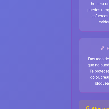
hubiera un
puedes rompe
esfuerces.
evide
💕 
Das todo de
que no puede
Te protege
dolor, cre
bloquea
🔍
Alma va