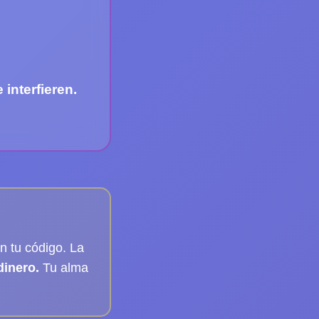
 interfieren.
n tu código. La
dinero.
Tu alma