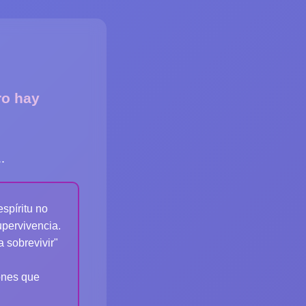
ro hay
.
spíritu no
pervivencia.
 sobrevivir"
ones que