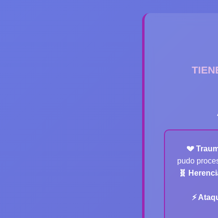
TIEN
💔 Trau
pudo proces
🧬 Herenci
⚡ Ataq