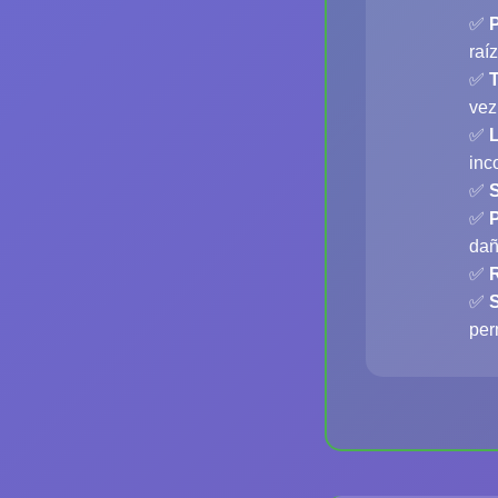
✅
raíz
✅
vez
✅
L
inc
✅
✅
P
dañ
✅
✅
per