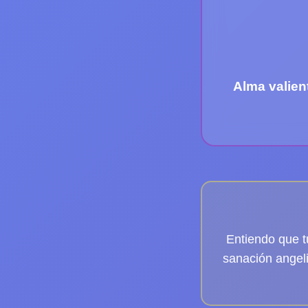
Alma valien
Entiendo que t
sanación angel