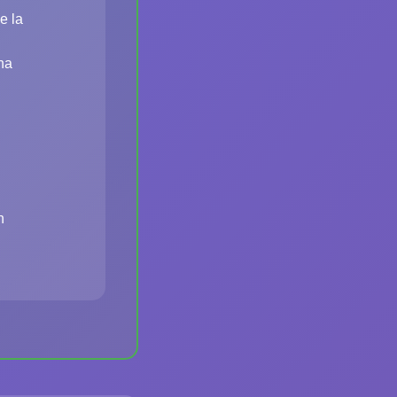
e la
na
n