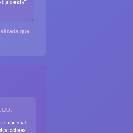
 abundancia"
ializada que
LUD:
rés emocional
ica, dolores