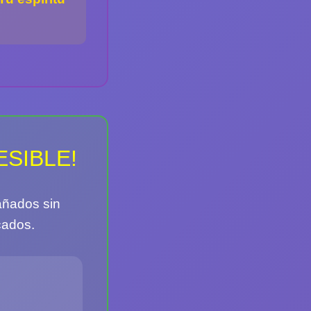
CESIBLE!
añados sin
cados.