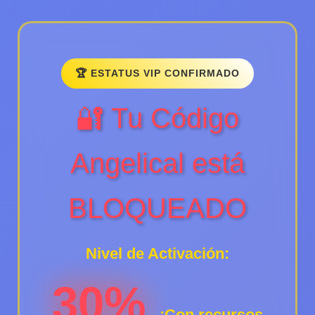
🏆 ESTATUS VIP CONFIRMADO
🔐 Tu Código
Angelical está
BLOQUEADO
Nivel de Activación:
30%
- ¡Con recursos