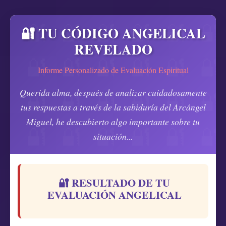
🔐 TU CÓDIGO ANGELICAL
REVELADO
Informe Personalizado de Evaluación Espiritual
Querida alma
, después de analizar cuidadosamente
tus respuestas a través de la sabiduría del Arcángel
Miguel, he descubierto algo importante sobre tu
situación...
🔐 RESULTADO DE TU
EVALUACIÓN ANGELICAL