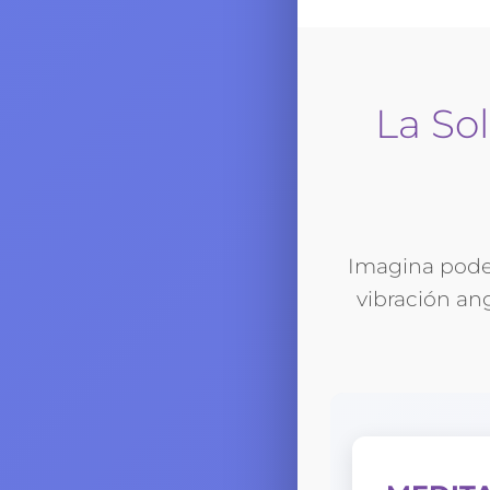
La So
Imagina pod
vibración an