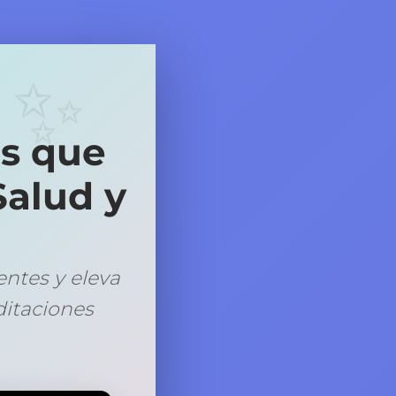
es que
Salud y
ntes y eleva
ditaciones