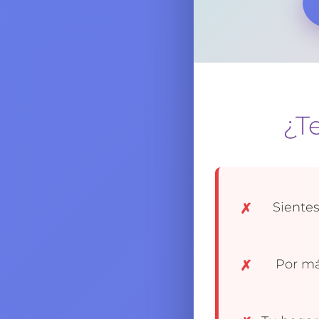
¿T
Sientes
Por má