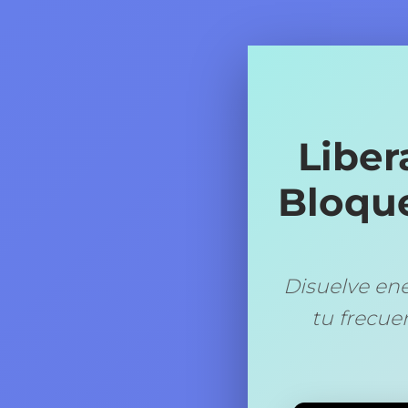
Liber
Bloque
Disuelve en
tu frecue