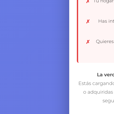
Tu hogar
Has in
Quieres
La ver
Estás cargando
o adquiridas
segui