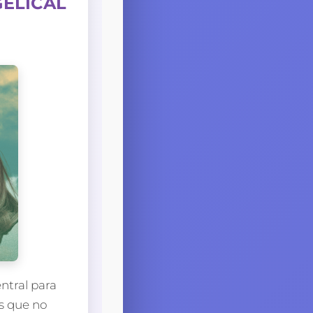
GELICAL
entral para
s que no