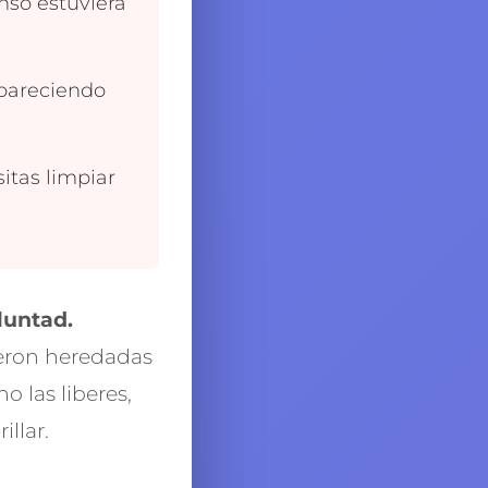
nso estuviera
apareciendo
itas limpiar
luntad.
ueron heredadas
 las liberes,
illar.