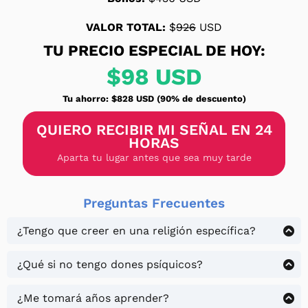
VALOR TOTAL:
$
926
USD
TU PRECIO ESPECIAL DE HOY:
$98 USD
Tu ahorro: $828 USD (90% de descuento)
QUIERO RECIBIR MI SEÑAL EN 24
HORAS
Aparta tu lugar antes que sea muy tarde
Preguntas Frecuentes
¿Tengo que creer en una religión específica?
NO. Esto funciona incluso si eres ateo. Es energía,
no religión. Los ángeles atienden a todos.
¿Qué si no tengo dones psíquicos?
Los "dones psíquicos" son capacidades humanas
naturales. La técnica los ACTIVA en cualquiera.
¿Me tomará años aprender?
Nadie nace bloqueado sin remedio.