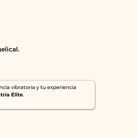
elical.
cia vibratoria y tu experiencia
ría Élite
.