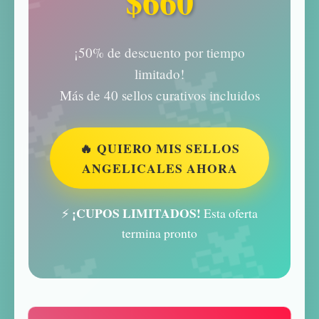
$660
¡50% de descuento por tiempo
limitado!
Más de 40 sellos curativos incluidos
🔥 QUIERO MIS SELLOS
ANGELICALES AHORA
¡CUPOS LIMITADOS!
⚡
Esta oferta
termina pronto