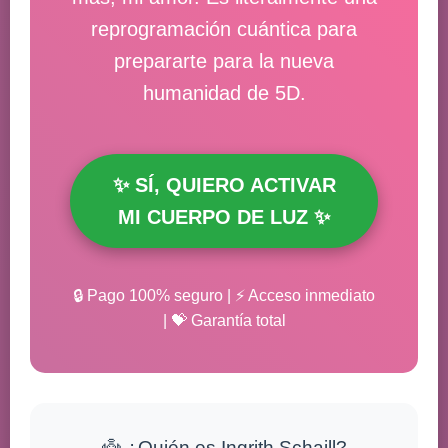
reprogramación cuántica para
prepararte para la nueva
humanidad de 5D.
✨ SÍ, QUIERO ACTIVAR
MI CUERPO DE LUZ ✨
🔒 Pago 100% seguro | ⚡ Acceso inmediato
| 💝 Garantía total
👼 ¿Quién es Ingrith Schaill?