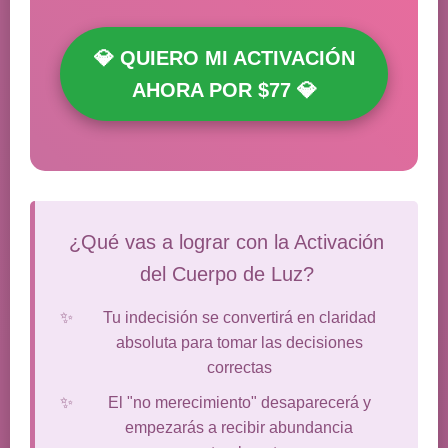
💎 QUIERO MI ACTIVACIÓN
AHORA POR $77 💎
¿Qué vas a lograr con la Activación
del Cuerpo de Luz?
Tu indecisión se convertirá en claridad
absoluta para tomar las decisiones
correctas
El "no merecimiento" desaparecerá y
empezarás a recibir abundancia