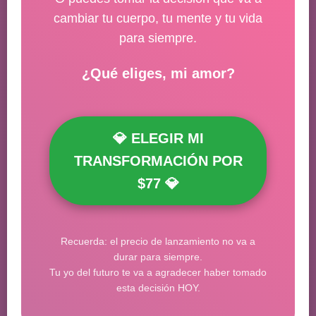
cambiar tu cuerpo, tu mente y tu vida
para siempre.
¿Qué eliges, mi amor?
💎 ELEGIR MI
TRANSFORMACIÓN POR
$77 💎
Recuerda: el precio de lanzamiento no va a
durar para siempre.
Tu yo del futuro te va a agradecer haber tomado
esta decisión HOY.