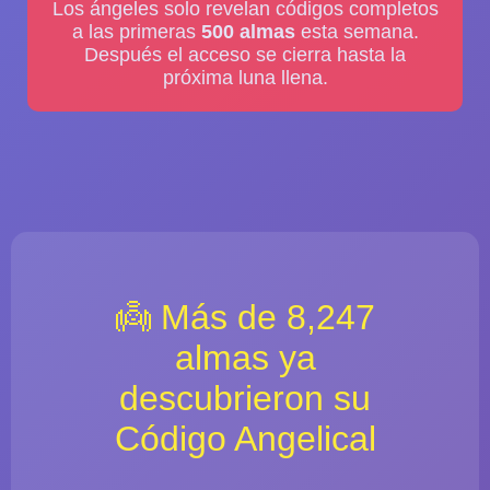
Los ángeles solo revelan códigos completos
a las primeras
500 almas
esta semana.
Después el acceso se cierra hasta la
próxima luna llena.
👼 Más de 8,247
almas ya
descubrieron su
Código Angelical